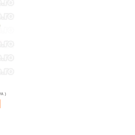
dauga
in
shlist!
VA )