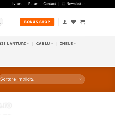
Livrare
Retur
Contact
Newsletter
BONUS SHOP
RII LANTURI
CABLU
INELE
❤