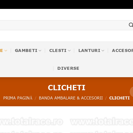
E
GAMBETI
CLESTI
LANTURI
ACCESO
DIVERSE
CLICHETI
CLICHETI
PRIMA PAGINĂ
/
BANDA AMBALARE & ACCESORII
/
❤