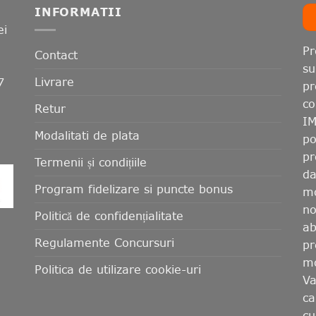
INFORMATII
ei
Pr
Contact
su
Livrare
7
pr
co
Retur
IM
Modalitati de plata
po
pr
Termenii și condițiile
da
Program fidelizare si puncte bonus
mo
no
Politică de confidențialitate
ab
Regulamente Concursuri
pr
mo
Politica de utilizare cookie-uri
Va
ca
cu