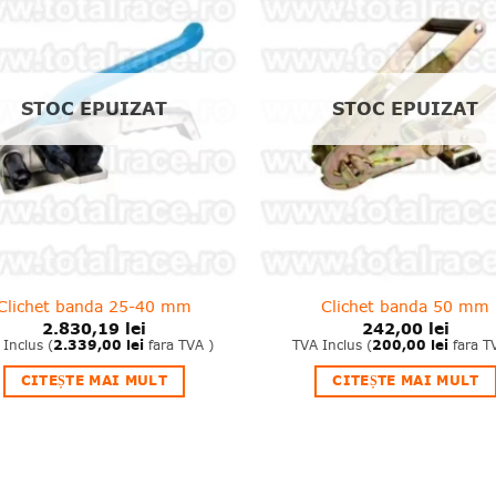
Adauga
A
in
wishlist!
wi
STOC EPUIZAT
STOC EPUIZAT
Clichet banda 25-40 mm
Clichet banda 50 mm
2.830,19
lei
242,00
lei
 Inclus (
2.339,00
lei
fara TVA )
TVA Inclus (
200,00
lei
fara T
CITEȘTE MAI MULT
CITEȘTE MAI MULT