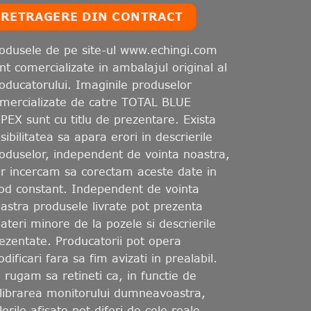
RETRAGERE DIN CONTRACT
odusele de pe site-ul www.echingi.com
nt comercializate in ambalajul original al
oducatorului. Imaginile produselor
mercializate de catre TOTAL BLUE
PEX sunt cu titlu de prezentare. Exista
sibilitatea sa apara erori in descrierile
oduselor, independent de vointa noastra,
r incercam sa corectam aceste date in
d constant. Independent de vointa
astra produsele livrate pot prezenta
ateri minore de la pozele si descrierile
ezentate. Producatorii pot opera
dificari fara sa fim avizati in prealabil.
 rugam sa retineti ca, in functie de
librarea monitorului dumneavoastra,
lorile afisate pot diferi de cele reale.