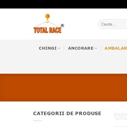
Skip
to
content
Caută
după:
CHINGI
ANCORARE
AMBALAR
CATEGORII DE PRODUSE