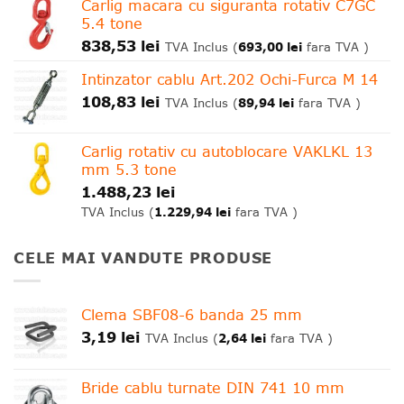
Carlig macara cu siguranta rotativ C7GC
5.4 tone
838,53
lei
693,00
lei
TVA Inclus (
fara TVA )
Intinzator cablu Art.202 Ochi-Furca M 14
108,83
lei
89,94
lei
TVA Inclus (
fara TVA )
Carlig rotativ cu autoblocare VAKLKL 13
mm 5.3 tone
1.488,23
lei
1.229,94
lei
TVA Inclus (
fara TVA )
CELE MAI VANDUTE PRODUSE
Clema SBF08-6 banda 25 mm
3,19
lei
2,64
lei
TVA Inclus (
fara TVA )
Bride cablu turnate DIN 741 10 mm