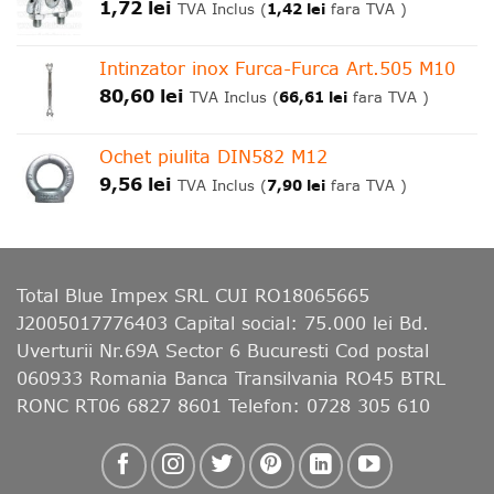
1,72
lei
1,42
lei
TVA Inclus (
fara TVA )
Intinzator inox Furca-Furca Art.505 M10
80,60
lei
66,61
lei
TVA Inclus (
fara TVA )
Ochet piulita DIN582 M12
9,56
lei
7,90
lei
TVA Inclus (
fara TVA )
Total Blue Impex
SRL CUI RO18065665
J2005017776403 Capital social: 75.000 lei Bd.
Uverturii Nr.69A Sector 6 Bucuresti Cod postal
060933 Romania Banca Transilvania RO45 BTRL
RONC RT06 6827 8601 Telefon: 0728 305 610