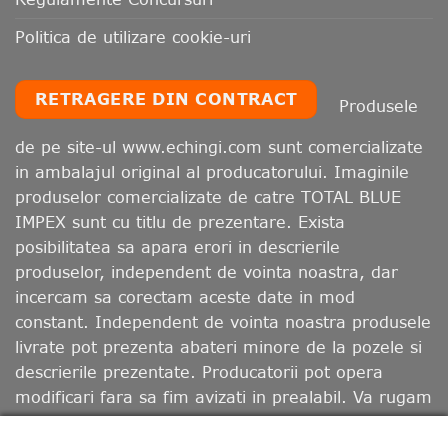
Politica de utilizare cookie-uri
RETRAGERE DIN CONTRACT
Produsele
de pe site-ul www.echingi.com sunt comercializate
in ambalajul original al producatorului. Imaginile
produselor comercializate de catre TOTAL BLUE
IMPEX sunt cu titlu de prezentare. Exista
posibilitatea sa apara erori in descrierile
produselor, independent de vointa noastra, dar
incercam sa corectam aceste date in mod
constant. Independent de vointa noastra produsele
livrate pot prezenta abateri minore de la pozele si
descrierile prezentate. Producatorii pot opera
modificari fara sa fim avizati in prealabil. Va rugam
sa retineti ca, in functie de calibrarea monitorului
dumneavoastra, culorile afisate pot diferi de cele