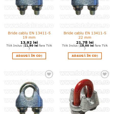
Bride cablu EN 13411-5
Bride cablu EN 13411-5
19 mm
22 mm
13,92
lei
21,78
lei
11,50
lei
18,00
lei
TVA Inclus (
fara TVA
TVA Inclus (
fara TVA
)
)
ADAUGĂ ÎN COȘ
ADAUGĂ ÎN COȘ
❤
❤
Adauga
Adauga
in
in
wishlist!
wishlist!