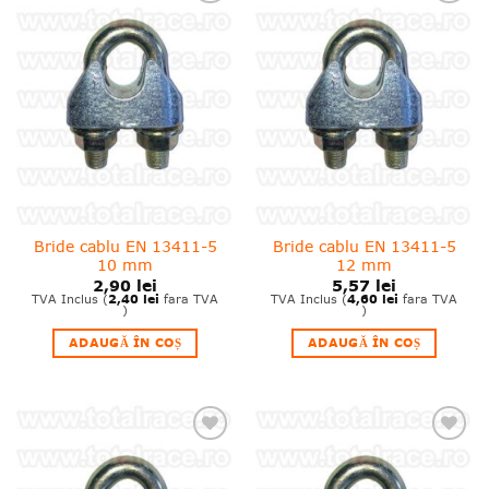
❤
❤
Adauga
Adauga
in
in
wishlist!
wishlist!
Bride cablu EN 13411-5
Bride cablu EN 13411-5
10 mm
12 mm
2,90
lei
5,57
lei
2,40
lei
4,60
lei
TVA Inclus (
fara TVA
TVA Inclus (
fara TVA
)
)
ADAUGĂ ÎN COȘ
ADAUGĂ ÎN COȘ
❤
❤
Adauga
Adauga
in
in