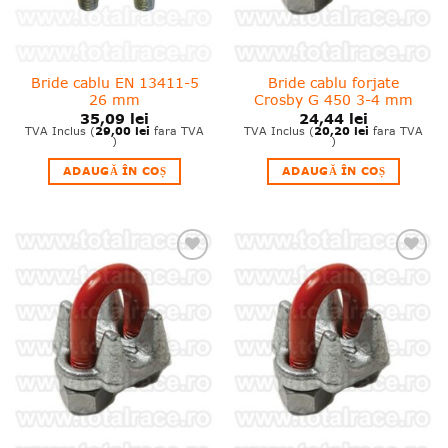
Bride cablu EN 13411-5
Bride cablu forjate
26 mm
Crosby G 450 3-4 mm
35,09
lei
24,44
lei
29,00
lei
20,20
lei
TVA Inclus (
fara TVA
TVA Inclus (
fara TVA
)
)
ADAUGĂ ÎN COȘ
ADAUGĂ ÎN COȘ
❤
❤
Adauga
Adauga
in
in
wishlist!
wishlist!