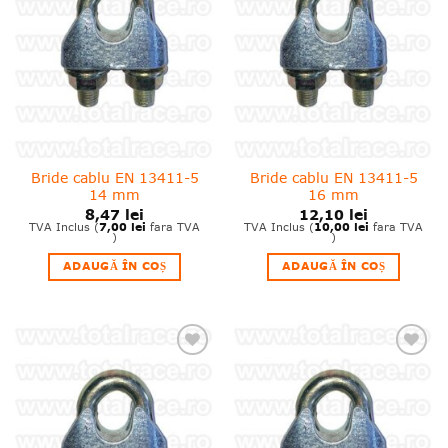
wishlist!
wishlist!
Bride cablu EN 13411-5
Bride cablu EN 13411-5
14 mm
16 mm
8,47
lei
12,10
lei
7,00
lei
10,00
lei
TVA Inclus (
fara TVA
TVA Inclus (
fara TVA
)
)
ADAUGĂ ÎN COȘ
ADAUGĂ ÎN COȘ
❤
❤
Adauga
Adauga
in
in
wishlist!
wishlist!