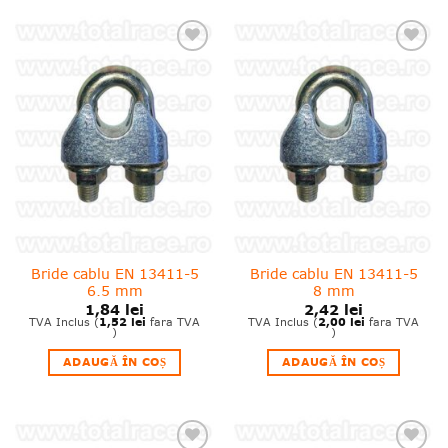
❤
❤
Adauga
Adauga
in
in
wishlist!
wishlist!
Bride cablu EN 13411-5
Bride cablu EN 13411-5
6.5 mm
8 mm
1,84
lei
2,42
lei
1,52
lei
2,00
lei
TVA Inclus (
fara TVA
TVA Inclus (
fara TVA
)
)
ADAUGĂ ÎN COȘ
ADAUGĂ ÎN COȘ