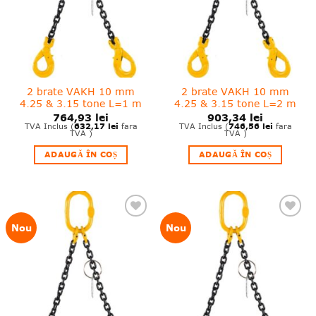
2 brate VAKH 10 mm
2 brate VAKH 10 mm
4.25 & 3.15 tone L=1 m
4.25 & 3.15 tone L=2 m
764,93
lei
903,34
lei
632,17
lei
746,56
lei
TVA Inclus (
fara
TVA Inclus (
fara
TVA )
TVA )
ADAUGĂ ÎN COȘ
ADAUGĂ ÎN COȘ
❤
❤
Nou
Nou
Adauga
Adauga
in
in
wishlist!
wishlist!