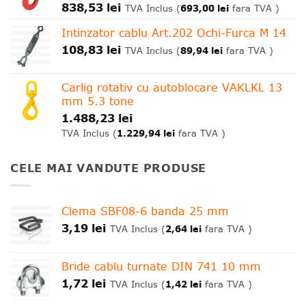
838,53
lei
693,00
lei
TVA Inclus (
fara TVA )
Intinzator cablu Art.202 Ochi-Furca M 14
108,83
lei
89,94
lei
TVA Inclus (
fara TVA )
Carlig rotativ cu autoblocare VAKLKL 13
mm 5.3 tone
1.488,23
lei
1.229,94
lei
TVA Inclus (
fara TVA )
CELE MAI VANDUTE PRODUSE
Clema SBF08-6 banda 25 mm
3,19
lei
2,64
lei
TVA Inclus (
fara TVA )
Bride cablu turnate DIN 741 10 mm
1,72
lei
1,42
lei
TVA Inclus (
fara TVA )