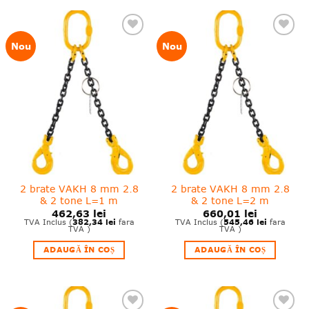
❤
❤
Nou
Nou
Adauga
Adauga
in
in
wishlist!
wishlist!
2 brate VAKH 8 mm 2.8
2 brate VAKH 8 mm 2.8
& 2 tone L=1 m
& 2 tone L=2 m
462,63
lei
660,01
lei
382,34
lei
545,46
lei
TVA Inclus (
fara
TVA Inclus (
fara
TVA )
TVA )
ADAUGĂ ÎN COȘ
ADAUGĂ ÎN COȘ