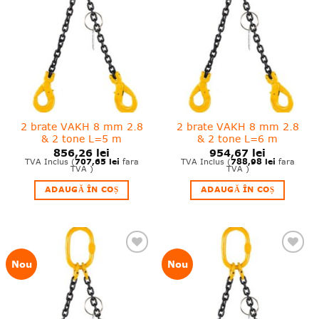
wishlist!
wishlist!
2 brate VAKH 8 mm 2.8
2 brate VAKH 8 mm 2.8
& 2 tone L=5 m
& 2 tone L=6 m
856,26
lei
954,67
lei
707,65
lei
788,98
lei
TVA Inclus (
fara
TVA Inclus (
fara
TVA )
TVA )
ADAUGĂ ÎN COȘ
ADAUGĂ ÎN COȘ
❤
❤
Nou
Nou
Adauga
Adauga
in
in
wishlist!
wishlist!