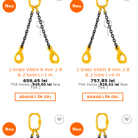
❤
❤
Nou
Nou
Adauga
Adauga
in
in
wishlist!
wishlist!
2 brate VAKH 8 mm 2.8
2 brate VAKH 8 mm 2.8
& 2 tone L=3 m
& 2 tone L=4 m
659,45
lei
757,85
lei
545,00
lei
626,32
lei
TVA Inclus (
fara
TVA Inclus (
fara
TVA )
TVA )
ADAUGĂ ÎN COȘ
ADAUGĂ ÎN COȘ
❤
❤
Nou
Nou
Adauga
Adauga
in
in