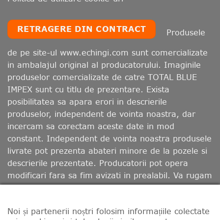
RETRAGERE DIN CONTRACT
Produsele
de pe site-ul www.echingi.com sunt comercializate
in ambalajul original al producatorului. Imaginile
produselor comercializate de catre TOTAL BLUE
IMPEX sunt cu titlu de prezentare. Exista
posibilitatea sa apara erori in descrierile
produselor, independent de vointa noastra, dar
incercam sa corectam aceste date in mod
constant. Independent de vointa noastra produsele
livrate pot prezenta abateri minore de la pozele si
descrierile prezentate. Producatorii pot opera
modificari fara sa fim avizati in prealabil. Va rugam
sa retineti ca, in functie de calibrarea monitorului
dumneavoastra, culorile afisate pot diferi de cele
Noi și partenerii noștri folosim informațiile colectate
reale.