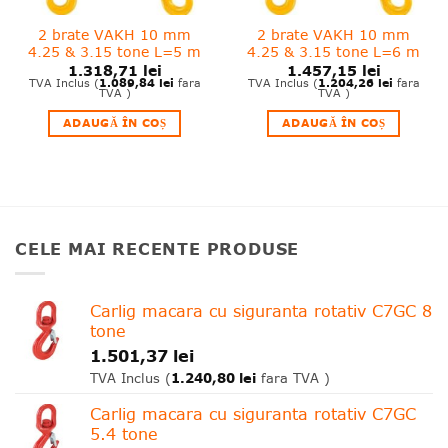
2 brate VAKH 10 mm
2 brate VAKH 10 mm
4.25 & 3.15 tone L=5 m
4.25 & 3.15 tone L=6 m
1.318,71
lei
1.457,15
lei
1.089,84
lei
1.204,26
lei
TVA Inclus (
fara
TVA Inclus (
fara
TVA )
TVA )
ADAUGĂ ÎN COȘ
ADAUGĂ ÎN COȘ
CELE MAI RECENTE PRODUSE
Carlig macara cu siguranta rotativ C7GC 8
tone
1.501,37
lei
1.240,80
lei
TVA Inclus (
fara TVA )
Carlig macara cu siguranta rotativ C7GC
5.4 tone