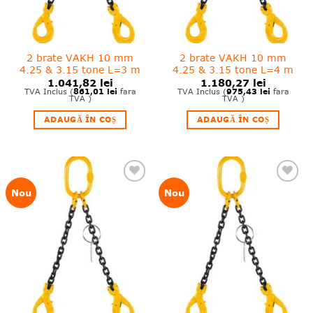
2 brate VAKH 10 mm
2 brate VAKH 10 mm
4.25 & 3.15 tone L=3 m
4.25 & 3.15 tone L=4 m
1.041,82
lei
1.180,27
lei
861,01
lei
975,43
lei
TVA Inclus (
fara
TVA Inclus (
fara
TVA )
TVA )
ADAUGĂ ÎN COȘ
ADAUGĂ ÎN COȘ
❤
❤
Nou
Nou
Adauga
Adauga
in
in
wishlist!
wishlist!