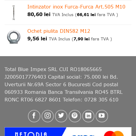
Intinzator inox Furca-Furca Art.505 M10
80,60
lei
66,61
lei
TVA Inclus (
fara TVA )
Ochet piulita DIN582 M12
9,56
lei
7,90
lei
TVA Inclus (
fara TVA )
Total Blue Impex
SRL CUI RO18065665
J2005017776403 Capital social: 75.000 lei Bd.
Uverturii Nr.69A Sector 6 Bucuresti Cod postal
060933 Romania Banca Transilvania RO45 BTRL
RONC RT06 6827 8601 Telefon: 0728 305 610