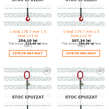
1 brat 179 7 mm 1.5
1 brat 179 7 mm 1.5
tone L=1 m
tone L=2 m
254,10
lei
307,34
lei
210,00
lei
254,00
lei
TVA Inclus (
fara
TVA Inclus (
fara
TVA )
TVA )
CITEȘTE MAI MULT
CITEȘTE MAI MULT
❤
❤
Adauga
Adauga
in
in
wishlist!
wishlist!
STOC EPUIZAT
STOC EPUIZAT