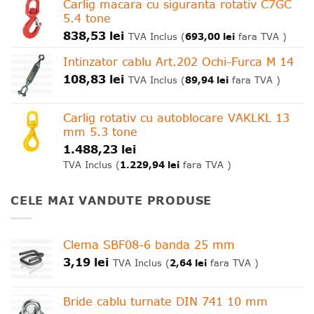
Carlig macara cu siguranta rotativ C7GC
5.4 tone
838,53
lei
693,00
lei
TVA Inclus (
fara TVA )
Intinzator cablu Art.202 Ochi-Furca M 14
108,83
lei
89,94
lei
TVA Inclus (
fara TVA )
Carlig rotativ cu autoblocare VAKLKL 13
mm 5.3 tone
1.488,23
lei
1.229,94
lei
TVA Inclus (
fara TVA )
CELE MAI VANDUTE PRODUSE
Clema SBF08-6 banda 25 mm
3,19
lei
2,64
lei
TVA Inclus (
fara TVA )
Bride cablu turnate DIN 741 10 mm