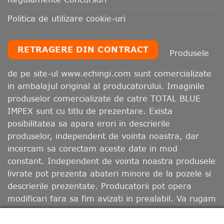
Politica de utilizare cookie-uri
RETRAGERE DIN CONTRACT
Produsele
de pe site-ul www.echingi.com sunt comercializate
in ambalajul original al producatorului. Imaginile
produselor comercializate de catre TOTAL BLUE
IMPEX sunt cu titlu de prezentare. Exista
posibilitatea sa apara erori in descrierile
produselor, independent de vointa noastra, dar
incercam sa corectam aceste date in mod
constant. Independent de vointa noastra produsele
livrate pot prezenta abateri minore de la pozele si
descrierile prezentate. Producatorii pot opera
modificari fara sa fim avizati in prealabil. Va rugam
sa retineti ca, in functie de calibrarea monitorului
dumneavoastra, culorile afisate pot diferi de cele