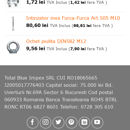
1,72
lei
1,42
lei
TVA Inclus (
fara TVA )
Intinzator inox Furca-Furca Art.505 M10
80,60
lei
66,61
lei
TVA Inclus (
fara TVA )
Ochet piulita DIN582 M12
9,56
lei
7,90
lei
TVA Inclus (
fara TVA )
Total Blue Impex
SRL CUI RO18065665
J2005017776403 Capital social: 75.000 lei Bd.
Uverturii Nr.69A Sector 6 Bucuresti Cod postal
060933 Romania Banca Transilvania RO45 BTRL
RONC RT06 6827 8601 Telefon: 0728 305 610