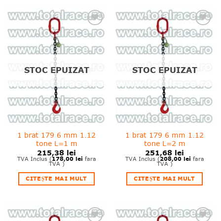
❤
❤
Adauga
Adauga
in
in
wishlist!
wishlist!
STOC EPUIZAT
STOC EPUIZAT
1 brat 179 6 mm 1.12
1 brat 179 6 mm 1.12
tone L=1 m
tone L=2 m
215,38
lei
251,68
lei
178,00
lei
208,00
lei
TVA Inclus (
fara
TVA Inclus (
fara
TVA )
TVA )
CITEȘTE MAI MULT
CITEȘTE MAI MULT