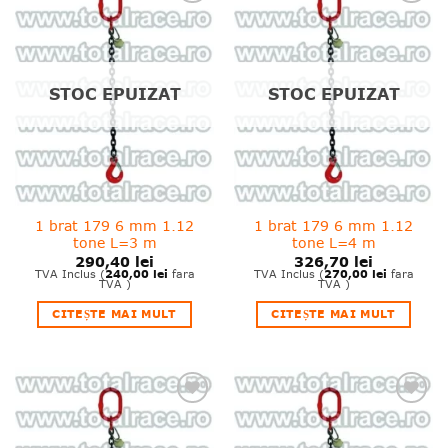
❤
❤
Adauga
Adauga
in
in
wishlist!
wishlist!
STOC EPUIZAT
STOC EPUIZAT
1 brat 179 6 mm 1.12
1 brat 179 6 mm 1.12
tone L=3 m
tone L=4 m
290,40
lei
326,70
lei
240,00
lei
270,00
lei
TVA Inclus (
fara
TVA Inclus (
fara
TVA )
TVA )
CITEȘTE MAI MULT
CITEȘTE MAI MULT
❤
❤
Adauga
Adauga
in
in