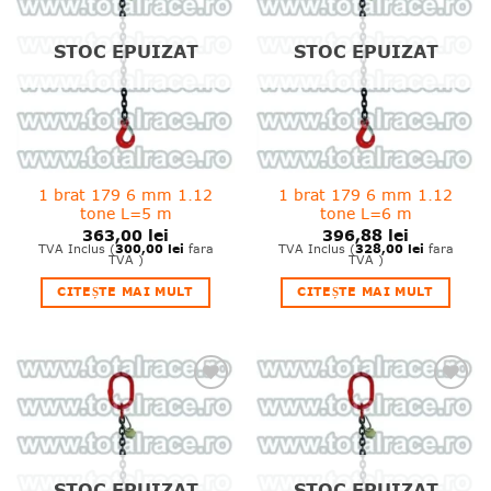
wishlist!
wishlist!
STOC EPUIZAT
STOC EPUIZAT
1 brat 179 6 mm 1.12
1 brat 179 6 mm 1.12
tone L=5 m
tone L=6 m
363,00
lei
396,88
lei
300,00
lei
328,00
lei
TVA Inclus (
fara
TVA Inclus (
fara
TVA )
TVA )
CITEȘTE MAI MULT
CITEȘTE MAI MULT
❤
❤
Adauga
Adauga
in
in
wishlist!
wishlist!
STOC EPUIZAT
STOC EPUIZAT