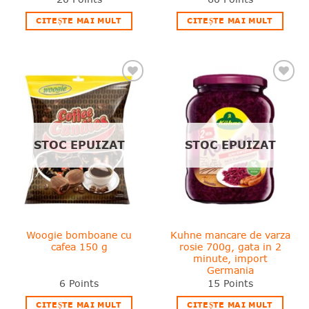
CITEȘTE MAI MULT
CITEȘTE MAI MULT
❤
❤
Adauga
Adauga
in
in
wishlist!
wishlist!
STOC EPUIZAT
STOC EPUIZAT
Woogie bomboane cu
Kuhne mancare de varza
cafea 150 g
rosie 700g, gata in 2
minute, import
Germania
6
Points
15
Points
CITEȘTE MAI MULT
CITEȘTE MAI MULT