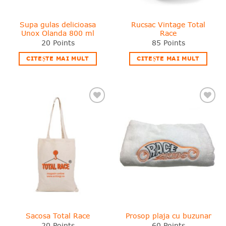
Supa gulas delicioasa
Rucsac Vintage Total
Unox Olanda 800 ml
Race
20
Points
85
Points
CITEȘTE MAI MULT
CITEȘTE MAI MULT
❤
❤
Adauga
Adauga
in
in
wishlist!
wishlist!
Sacosa Total Race
Prosop plaja cu buzunar
20
Points
60
Points