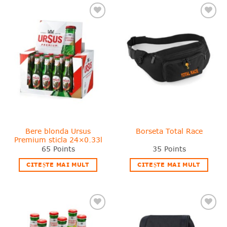
❤
❤
Adauga
Adauga
in
in
wishlist!
wishlist!
Bere blonda Ursus
Borseta Total Race
Premium sticla 24×0.33l
65
Points
35
Points
CITEȘTE MAI MULT
CITEȘTE MAI MULT
❤
❤
Adauga
Adauga