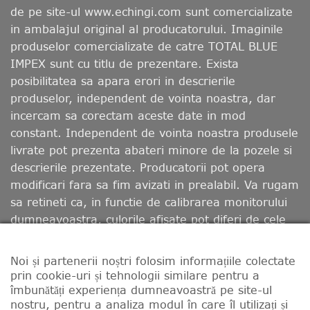
de pe site-ul www.echingi.com sunt comercializate
in ambalajul original al producatorului. Imaginile
produselor comercializate de catre TOTAL BLUE
IMPEX sunt cu titlu de prezentare. Exista
posibilitatea sa apara erori in descrierile
produselor, independent de vointa noastra, dar
incercam sa corectam aceste date in mod
constant. Independent de vointa noastra produsele
livrate pot prezenta abateri minore de la pozele si
descrierile prezentate. Producatorii pot opera
modificari fara sa fim avizati in prealabil. Va rugam
sa retineti ca, in functie de calibrarea monitorului
dumneavoastra, culorile afisate pot diferi de cele
reale.
Noi și partenerii noștri folosim informațiile colectate
prin cookie-uri și tehnologii similare pentru a
CONTACT
LIVRARE
RETUR
MODALITATI DE PLATA
TERMENII ȘI CONDIȚIILE
îmbunătăți experiența dumneavoastră pe site-ul
PROGRAM FIDELIZARE SI PUNCTE BONUS
nostru, pentru a analiza modul în care îl utilizați și
POLITICĂ DE CONFIDENȚIALITATE