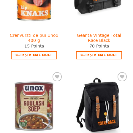
Crenvursti de pui Unox
Geanta Vintage Total
400 g
Race Black
15
Points
70
Points
CITEȘTE MAI MULT
CITEȘTE MAI MULT
❤
❤
Adauga
Adauga
in
in
wishlist!
wishlist!