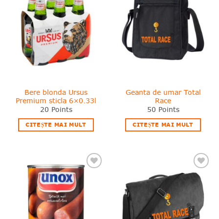
in
in
wishlist!
wishlist!
Bere blonda Ursus
Geanta de umar Total
Premium sticla 6×0.33l
Race
20
Points
50
Points
CITEȘTE MAI MULT
CITEȘTE MAI MULT
❤
❤
Adauga
Adauga
in
in
wishlist!
wishlist!