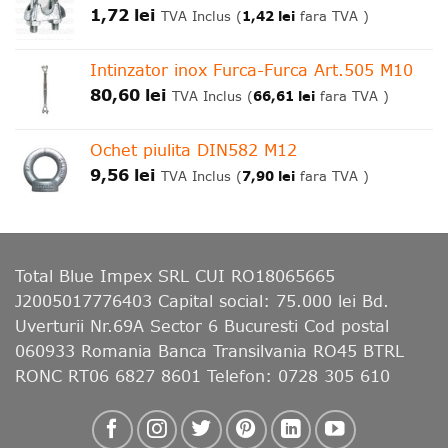
1,72
lei
1,42
lei
TVA Inclus (
fara TVA )
Intinzator inox Furca-Furca Art.505 M10
80,60
lei
66,61
lei
TVA Inclus (
fara TVA )
Ochet piulita DIN582 M12
9,56
lei
7,90
lei
TVA Inclus (
fara TVA )
Total Blue Impex
SRL CUI RO18065665
J2005017776403 Capital social: 75.000 lei Bd.
Uverturii Nr.69A Sector 6 Bucuresti Cod postal
060933 Romania Banca Transilvania RO45 BTRL
RONC RT06 6827 8601 Telefon: 0728 305 610