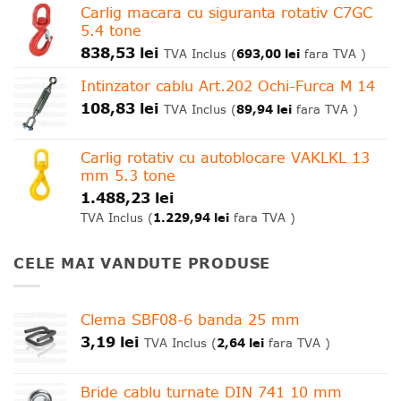
Carlig macara cu siguranta rotativ C7GC
5.4 tone
838,53
lei
693,00
lei
TVA Inclus (
fara TVA )
Intinzator cablu Art.202 Ochi-Furca M 14
108,83
lei
89,94
lei
TVA Inclus (
fara TVA )
Carlig rotativ cu autoblocare VAKLKL 13
mm 5.3 tone
1.488,23
lei
1.229,94
lei
TVA Inclus (
fara TVA )
CELE MAI VANDUTE PRODUSE
Clema SBF08-6 banda 25 mm
3,19
lei
2,64
lei
TVA Inclus (
fara TVA )
Bride cablu turnate DIN 741 10 mm