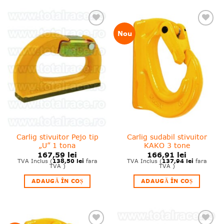
❤
❤
Nou
Adauga
Adauga
in
in
wishlist!
wishlist!
Carlig stivuitor Pejo tip
Carlig sudabil stivuitor
„U” 1 tona
KAKO 3 tone
167,59
lei
166,91
lei
138,50
lei
137,94
lei
TVA Inclus (
fara
TVA Inclus (
fara
TVA )
TVA )
ADAUGĂ ÎN COȘ
ADAUGĂ ÎN COȘ