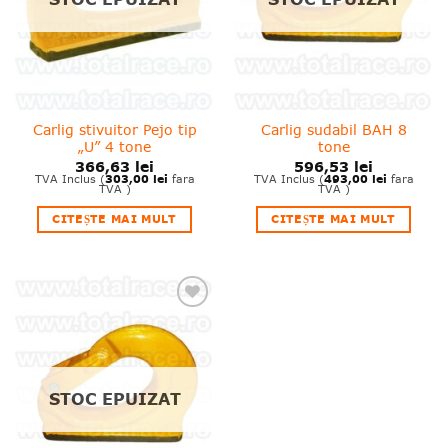
Carlig stivuitor Pejo tip
Carlig sudabil BAH 8
„U” 4 tone
tone
366,63
lei
596,53
lei
303,00
lei
493,00
lei
TVA Inclus (
fara
TVA Inclus (
fara
TVA )
TVA )
CITEȘTE MAI MULT
CITEȘTE MAI MULT
❤
Adauga
in
wishlist!
STOC EPUIZAT