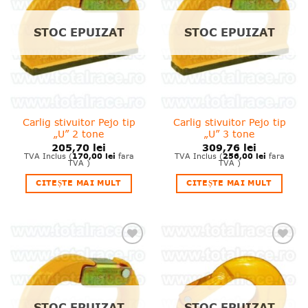
wishlist!
wishlist!
STOC EPUIZAT
STOC EPUIZAT
Carlig stivuitor Pejo tip
Carlig stivuitor Pejo tip
„U” 2 tone
„U” 3 tone
205,70
lei
309,76
lei
170,00
lei
256,00
lei
TVA Inclus (
fara
TVA Inclus (
fara
TVA )
TVA )
CITEȘTE MAI MULT
CITEȘTE MAI MULT
❤
❤
Adauga
Adauga
in
in
wishlist!
wishlist!
STOC EPUIZAT
STOC EPUIZAT