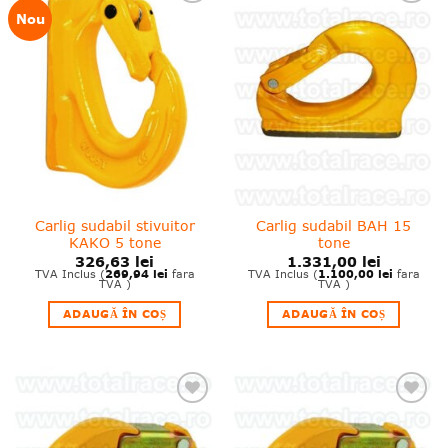
❤
❤
Nou
Adauga
Adauga
in
in
wishlist!
wishlist!
Carlig sudabil stivuitor
Carlig sudabil BAH 15
KAKO 5 tone
tone
326,63
lei
1.331,00
lei
269,94
lei
1.100,00
lei
TVA Inclus (
fara
TVA Inclus (
fara
TVA )
TVA )
ADAUGĂ ÎN COȘ
ADAUGĂ ÎN COȘ
❤
❤
Adauga
Adauga
in
in