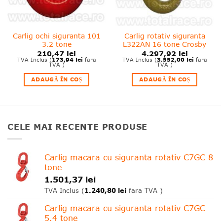
Carlig ochi siguranta 101
Carlig rotativ siguranta
3.2 tone
L322AN 16 tone Crosby
210,47
lei
4.297,92
lei
173,94
lei
3.552,00
lei
TVA Inclus (
fara
TVA Inclus (
fara
TVA )
TVA )
ADAUGĂ ÎN COȘ
ADAUGĂ ÎN COȘ
CELE MAI RECENTE PRODUSE
Carlig macara cu siguranta rotativ C7GC 8
tone
1.501,37
lei
1.240,80
lei
TVA Inclus (
fara TVA )
Carlig macara cu siguranta rotativ C7GC
5.4 tone