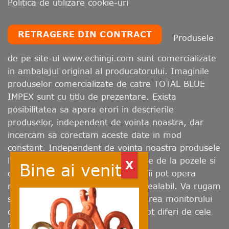
Politica de utilizare cookie-uri
RETRAGERE DIN CONTRACT
Produsele
de pe site-ul www.echingi.com sunt comercializate
in ambalajul original al producatorului. Imaginile
produselor comercializate de catre TOTAL BLUE
IMPEX sunt cu titlu de prezentare. Exista
posibilitatea sa apara erori in descrierile
produselor, independent de vointa noastra, dar
incercam sa corectam aceste date in mod
constant. Independent de vointa noastra produsele
livrate pot prezenta abateri minore de la pozele si
descrierile prezentate. Producatorii pot opera
modificari fara sa fim avizati in prealabil. Va rugam
sa retineti ca, in functie de calibrarea monitorului
dumneavoastra, culorile afisate pot diferi de cele
reale.