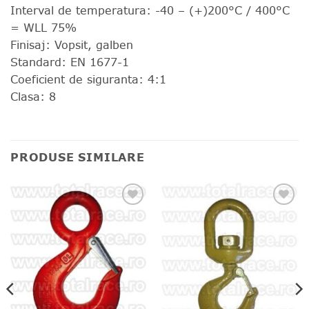
Interval de temperatura: -40 – (+)200°C / 400°C
= WLL 75%
Finisaj: Vopsit, galben
Standard: EN 1677-1
Coeficient de siguranta: 4:1
Clasa: 8
PRODUSE SIMILARE
❤
❤
Adauga
Adauga
in
in
wishlist!
wishlist!