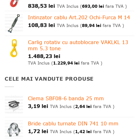
838,53
lei
693,00
lei
TVA Inclus (
fara TVA )
Intinzator cablu Art.202 Ochi-Furca M 14
108,83
lei
89,94
lei
TVA Inclus (
fara TVA )
Carlig rotativ cu autoblocare VAKLKL 13
mm 5.3 tone
1.488,23
lei
1.229,94
lei
TVA Inclus (
fara TVA )
CELE MAI VANDUTE PRODUSE
Clema SBF08-6 banda 25 mm
3,19
lei
2,64
lei
TVA Inclus (
fara TVA )
Bride cablu turnate DIN 741 10 mm
1,72
lei
1,42
lei
TVA Inclus (
fara TVA )