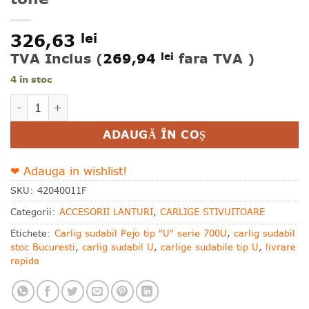
326,63
lei
TVA Inclus (
269,94
fara TVA )
lei
4 în stoc
Cantitate Carlig sudabil stivuitor KAKO 5 tone
Alternative:
ADAUGĂ ÎN COȘ
❤ Adauga in wishlist!
SKU:
42040011F
Categorii:
ACCESORII LANTURI
,
CARLIGE STIVUITOARE
Etichete:
Carlig sudabil Pejo tip "U" serie 700U
,
carlig sudabil
stoc Bucuresti
,
carlig sudabil U
,
carlige sudabile tip U
,
livrare
rapida