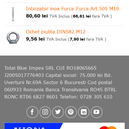
Intinzator inox Furca-Furca Art.505 M10
80,60
lei
66,61
lei
TVA Inclus (
fara TVA )
Ochet piulita DIN582 M12
9,56
lei
7,90
lei
TVA Inclus (
fara TVA )
Total Blue Impex
SRL CUI RO18065665
J2005017776403 Capital social: 75.000 lei Bd.
Uverturii Nr.69A Sector 6 Bucuresti Cod postal
060933 Romania Banca Transilvania RO45 BTRL
RONC RT06 6827 8601 Telefon: 0728 305 610