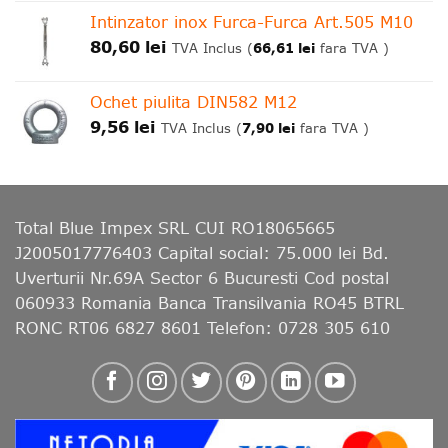
Intinzator inox Furca-Furca Art.505 M10
80,60
lei
66,61
lei
TVA Inclus (
fara TVA )
Ochet piulita DIN582 M12
9,56
lei
7,90
lei
TVA Inclus (
fara TVA )
Total Blue Impex
SRL CUI RO18065665
J2005017776403 Capital social: 75.000 lei Bd.
Uverturii Nr.69A Sector 6 Bucuresti Cod postal
060933 Romania Banca Transilvania RO45 BTRL
RONC RT06 6827 8601 Telefon: 0728 305 610