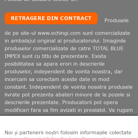
RETRAGERE DIN CONTRACT
Produsele
de pe site-ul www.echingi.com sunt comercializate
in ambalajul original al producatorului. Imaginile
produselor comercializate de catre TOTAL BLUE
IMPEX sunt cu titlu de prezentare. Exista
posibilitatea sa apara erori in descrierile
produselor, independent de vointa noastra, dar
incercam sa corectam aceste date in mod
constant. Independent de vointa noastra produsele
livrate pot prezenta abateri minore de la pozele si
descrierile prezentate. Producatorii pot opera
modificari fara sa fim avizati in prealabil. Va rugam
sa retineti ca, in functie de calibrarea monitorului
dumneavoastra, culorile afisate pot diferi de cele
Noi și partenerii noștri folosim informațiile colectate
reale.