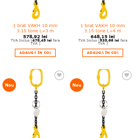
1 brat VAKH 10 mm
1 brat VAKH 10 mm
3.15 tone L=3 m
3.15 tone L=4 m
578,92
lei
648,15
lei
478,45
lei
535,66
lei
TVA Inclus (
fara
TVA Inclus (
fara
TVA )
TVA )
ADAUGĂ ÎN COȘ
ADAUGĂ ÎN COȘ
❤
❤
Nou
Nou
Adauga
Adauga
in
in
wishlist!
wishlist!