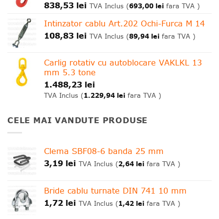
838,53
lei
693,00
lei
TVA Inclus (
fara TVA )
Intinzator cablu Art.202 Ochi-Furca M 14
108,83
lei
89,94
lei
TVA Inclus (
fara TVA )
Carlig rotativ cu autoblocare VAKLKL 13
mm 5.3 tone
1.488,23
lei
1.229,94
lei
TVA Inclus (
fara TVA )
CELE MAI VANDUTE PRODUSE
Clema SBF08-6 banda 25 mm
3,19
lei
2,64
lei
TVA Inclus (
fara TVA )
Bride cablu turnate DIN 741 10 mm
1,72
lei
1,42
lei
TVA Inclus (
fara TVA )