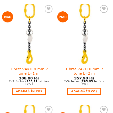
❤
❤
Nou
Nou
Adauga
Adauga
in
in
wishlist!
wishlist!
1 brat VAKH 8 mm 2
1 brat VAKH 8 mm 2
tone L=1 m
tone L=2 m
308,80
lei
357,98
lei
255,21
lei
295,85
lei
TVA Inclus (
fara
TVA Inclus (
fara
TVA )
TVA )
ADAUGĂ ÎN COȘ
ADAUGĂ ÎN COȘ