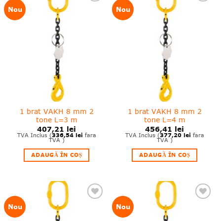
❤
❤
Nou
Nou
Adauga
Adauga
in
in
wishlist!
wishlist!
1 brat VAKH 8 mm 2
1 brat VAKH 8 mm 2
tone L=3 m
tone L=4 m
407,21
lei
456,41
lei
336,54
lei
377,20
lei
TVA Inclus (
fara
TVA Inclus (
fara
TVA )
TVA )
ADAUGĂ ÎN COȘ
ADAUGĂ ÎN COȘ
❤
❤
Nou
Nou
Adauga
Adauga
in
in