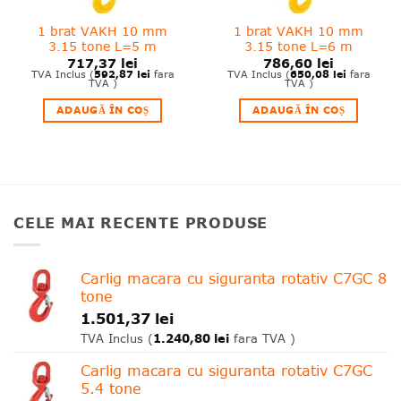
1 brat VAKH 10 mm
1 brat VAKH 10 mm
3.15 tone L=5 m
3.15 tone L=6 m
717,37
lei
786,60
lei
592,87
lei
650,08
lei
TVA Inclus (
fara
TVA Inclus (
fara
TVA )
TVA )
ADAUGĂ ÎN COȘ
ADAUGĂ ÎN COȘ
CELE MAI RECENTE PRODUSE
Carlig macara cu siguranta rotativ C7GC 8
tone
1.501,37
lei
1.240,80
lei
TVA Inclus (
fara TVA )
Carlig macara cu siguranta rotativ C7GC
5.4 tone