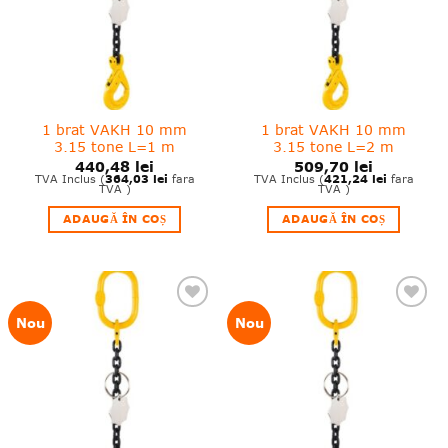
1 brat VAKH 10 mm
1 brat VAKH 10 mm
3.15 tone L=1 m
3.15 tone L=2 m
440,48
lei
509,70
lei
364,03
lei
421,24
lei
TVA Inclus (
fara
TVA Inclus (
fara
TVA )
TVA )
ADAUGĂ ÎN COȘ
ADAUGĂ ÎN COȘ
❤
❤
Nou
Nou
Adauga
Adauga
in
in
wishlist!
wishlist!