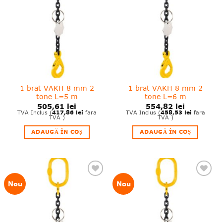
wishlist!
wishlist!
1 brat VAKH 8 mm 2
1 brat VAKH 8 mm 2
tone L=5 m
tone L=6 m
505,61
lei
554,82
lei
417,86
lei
458,53
lei
TVA Inclus (
fara
TVA Inclus (
fara
TVA )
TVA )
ADAUGĂ ÎN COȘ
ADAUGĂ ÎN COȘ
❤
❤
Nou
Nou
Adauga
Adauga
in
in
wishlist!
wishlist!