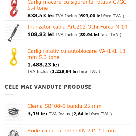
Carlig macara cu siguranta rotativ C7GC
5.4 tone
838,53
lei
693,00
lei
TVA Inclus (
fara TVA )
Intinzator cablu Art.202 Ochi-Furca M 14
108,83
lei
89,94
lei
TVA Inclus (
fara TVA )
Carlig rotativ cu autoblocare VAKLKL 13
mm 5.3 tone
1.488,23
lei
1.229,94
lei
TVA Inclus (
fara TVA )
CELE MAI VANDUTE PRODUSE
Clema SBF08-6 banda 25 mm
3,19
lei
2,64
lei
TVA Inclus (
fara TVA )
Bride cablu turnate DIN 741 10 mm