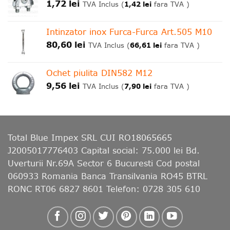
1,72
lei
1,42
lei
TVA Inclus (
fara TVA )
Intinzator inox Furca-Furca Art.505 M10
80,60
lei
66,61
lei
TVA Inclus (
fara TVA )
Ochet piulita DIN582 M12
9,56
lei
7,90
lei
TVA Inclus (
fara TVA )
Total Blue Impex
SRL CUI RO18065665
J2005017776403 Capital social: 75.000 lei Bd.
Uverturii Nr.69A Sector 6 Bucuresti Cod postal
060933 Romania Banca Transilvania RO45 BTRL
RONC RT06 6827 8601 Telefon: 0728 305 610