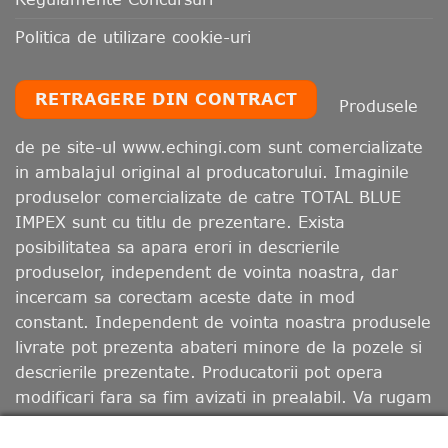
Politica de utilizare cookie-uri
RETRAGERE DIN CONTRACT
Produsele
de pe site-ul www.echingi.com sunt comercializate
in ambalajul original al producatorului. Imaginile
produselor comercializate de catre TOTAL BLUE
IMPEX sunt cu titlu de prezentare. Exista
posibilitatea sa apara erori in descrierile
produselor, independent de vointa noastra, dar
incercam sa corectam aceste date in mod
constant. Independent de vointa noastra produsele
livrate pot prezenta abateri minore de la pozele si
descrierile prezentate. Producatorii pot opera
modificari fara sa fim avizati in prealabil. Va rugam
sa retineti ca, in functie de calibrarea monitorului
dumneavoastra, culorile afisate pot diferi de cele