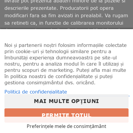
livrate pot prezenta abateri minore de la pozele si
descrierile prezentate. Producatorii pot opera
modificari fara sa fim avizati in prealabil. Va rugam
sa retineti ca, in functie de calibrarea monitorului
dumneavoastra, culorile afisate pot diferi de cele
reale.
Noi și partenerii noștri folosim informațiile colectate
prin cookie-uri și tehnologii similare pentru a
CONTACT
LIVRARE
RETUR
MODALITATI DE PLATA
îmbunătăți experiența dumneavoastră pe site-ul
TERMENII ȘI CONDIȚIILE
nostru, pentru a analiza modul în care îl utilizați și
PROGRAM FIDELIZARE SI PUNCTE BONUS
POLITICĂ DE CONFIDENȚIALITATE
pentru scopuri de marketing. Puteți afla mai multe
REGULAMENTE CONCURSURI
în politica noastră de confidențialitate și puteți
POLITICA DE UTILIZARE COOKIE-URI
gestiona consimțământul dvs. oricând.
Politică de confidențialitate
MAI MULTE OPȚIUNI
PERMITE TOTUL
Preferințele mele de consimțământ
Copyright 2026 © Total Race Romania. Designed &