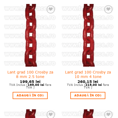
❤
❤
Adauga
Adauga
in
in
wishlist!
wishlist!
Lant grad 100 Crosby za
Lant grad 100 Crosby za
8 mm 2.5 tone
10 mm 4 tone
199,65
lei
260,15
lei
165,00
lei
215,00
lei
TVA Inclus (
fara
TVA Inclus (
fara
TVA )
TVA )
ADAUGĂ ÎN COȘ
ADAUGĂ ÎN COȘ