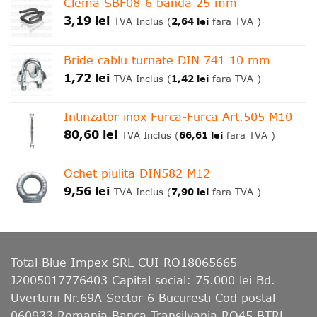
Clema SBF08-6 banda 25 mm
3,19
lei
2,64
lei
TVA Inclus (
fara TVA )
Bride cablu turnate DIN 741 10 mm
1,72
lei
1,42
lei
TVA Inclus (
fara TVA )
Intinzator inox Furca-Furca Art.505 M10
80,60
lei
66,61
lei
TVA Inclus (
fara TVA )
Ochet piulita DIN582 M12
9,56
lei
7,90
lei
TVA Inclus (
fara TVA )
Total Blue Impex
SRL CUI RO18065665
J2005017776403 Capital social: 75.000 lei Bd.
Uverturii Nr.69A Sector 6 Bucuresti Cod postal
060933 Romania Banca Transilvania RO45 BTRL