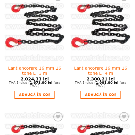
❤
❤
Adauga
Adauga
in
in
wishlist!
wishlist!
Lant ancorare 16 mm 16
Lant ancorare 16 mm 16
tone L=3 m
tone L=4 m
2.024,33
lei
2.300,21
lei
1.673,00
lei
1.901,00
lei
TVA Inclus (
fara
TVA Inclus (
fara
TVA )
TVA )
ADAUGĂ ÎN COȘ
ADAUGĂ ÎN COȘ
❤
❤
Adauga
Adauga
in
in