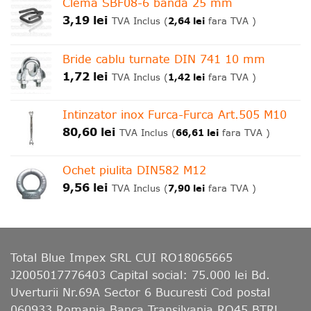
Clema SBF08-6 banda 25 mm
3,19
lei
2,64
lei
TVA Inclus (
fara TVA )
Bride cablu turnate DIN 741 10 mm
1,72
lei
1,42
lei
TVA Inclus (
fara TVA )
Intinzator inox Furca-Furca Art.505 M10
80,60
lei
66,61
lei
TVA Inclus (
fara TVA )
Ochet piulita DIN582 M12
9,56
lei
7,90
lei
TVA Inclus (
fara TVA )
Total Blue Impex
SRL CUI RO18065665
J2005017776403 Capital social: 75.000 lei Bd.
Uverturii Nr.69A Sector 6 Bucuresti Cod postal
060933 Romania Banca Transilvania RO45 BTRL