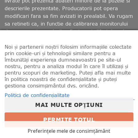
livrate pot prezenta abateri minore de la pozele si
descrierile prezentate. Producatorii pot opera
modificari fara sa fim avizati in prealabil. Va rugam
sa retineti ca, in functie de calibrarea monitorului
dumneavoastra, culorile afisate pot diferi de cele
reale.
Noi și partenerii noștri folosim informațiile colectate
prin cookie-uri și tehnologii similare pentru a
CONTACT
LIVRARE
RETUR
MODALITATI DE PLATA
îmbunătăți experiența dumneavoastră pe site-ul
TERMENII ȘI CONDIȚIILE
nostru, pentru a analiza modul în care îl utilizați și
PROGRAM FIDELIZARE SI PUNCTE BONUS
POLITICĂ DE CONFIDENȚIALITATE
pentru scopuri de marketing. Puteți afla mai multe
REGULAMENTE CONCURSURI
în politica noastră de confidențialitate și puteți
POLITICA DE UTILIZARE COOKIE-URI
gestiona consimțământul dvs. oricând.
Politică de confidențialitate
MAI MULTE OPȚIUNI
PERMITE TOTUL
Preferințele mele de consimțământ
Copyright 2026 © Total Race Romania. Designed &