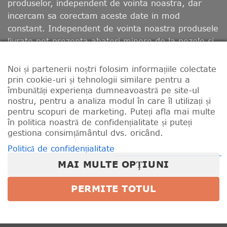
produselor, independent de vointa noastra, dar
incercam sa corectam aceste date in mod
constant. Independent de vointa noastra produsele
livrate pot prezenta abateri minore de la pozele si
descrierile prezentate. Producatorii pot opera
modificari fara sa fim avizati in prealabil. Va rugam
Noi și partenerii noștri folosim informațiile colectate
sa retineti ca, in functie de calibrarea monitorului
prin cookie-uri și tehnologii similare pentru a
îmbunătăți experiența dumneavoastră pe site-ul
dumneavoastra, culorile afisate pot diferi de cele
nostru, pentru a analiza modul în care îl utilizați și
reale.
pentru scopuri de marketing. Puteți afla mai multe
în politica noastră de confidențialitate și puteți
gestiona consimțământul dvs. oricând.
CONTACT
LIVRARE
RETUR
MODALITATI DE PLATA
TERMENII ȘI CONDIȚIILE
Politică de confidențialitate
PROGRAM FIDELIZARE SI PUNCTE BONUS
POLITICĂ DE CONFIDENȚIALITATE
REGULAMENTE CONCURSURI
MAI MULTE OPȚIUNI
POLITICA DE UTILIZARE COOKIE-URI
PERMITE TOTUL