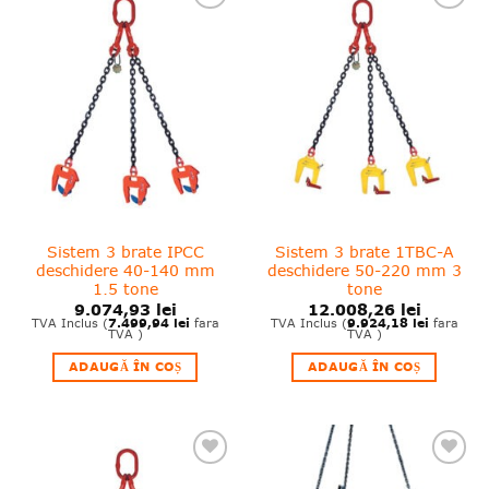
❤
❤
Adauga
Adauga
in
in
wishlist!
wishlist!
Sistem 3 brate IPCC
Sistem 3 brate 1TBC-A
deschidere 40-140 mm
deschidere 50-220 mm 3
1.5 tone
tone
9.074,93
lei
12.008,26
lei
7.499,94
lei
9.924,18
lei
TVA Inclus (
fara
TVA Inclus (
fara
TVA )
TVA )
ADAUGĂ ÎN COȘ
ADAUGĂ ÎN COȘ
❤
❤