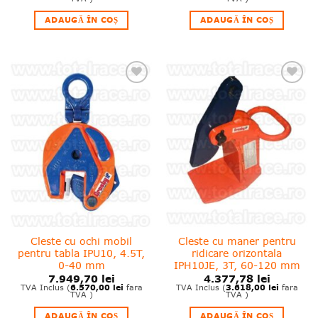
ADAUGĂ ÎN COȘ
ADAUGĂ ÎN COȘ
❤
❤
Adauga
Adauga
in
in
wishlist!
wishlist!
Cleste cu ochi mobil
Cleste cu maner pentru
pentru tabla IPU10, 4.5T,
ridicare orizontala
0-40 mm
IPH10JE, 3T, 60-120 mm
7.949,70
lei
4.377,78
lei
6.570,00
lei
3.618,00
lei
TVA Inclus (
fara
TVA Inclus (
fara
TVA )
TVA )
ADAUGĂ ÎN COȘ
ADAUGĂ ÎN COȘ