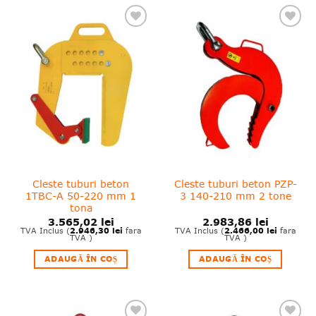
❤
❤
Adauga
Adauga
in
in
wishlist!
wishlist!
Cleste tuburi beton
Cleste tuburi beton PZP-
1TBC-A 50-220 mm 1
3 140-210 mm 2 tone
tona
3.565,02
lei
2.983,86
lei
2.946,30
lei
2.466,00
lei
TVA Inclus (
fara
TVA Inclus (
fara
TVA )
TVA )
ADAUGĂ ÎN COȘ
ADAUGĂ ÎN COȘ