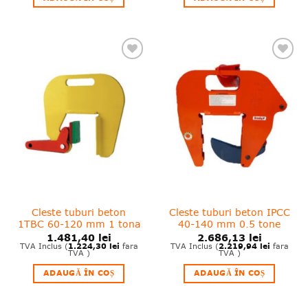
❤
❤
Adauga
Adauga
in
in
wishlist!
wishlist!
Cleste tuburi beton
Cleste tuburi beton IPCC
1TBC 60-120 mm 1 tona
40-140 mm 0.5 tone
1.481,40
lei
2.686,13
lei
1.224,30
lei
2.219,94
lei
TVA Inclus (
fara
TVA Inclus (
fara
TVA )
TVA )
ADAUGĂ ÎN COȘ
ADAUGĂ ÎN COȘ