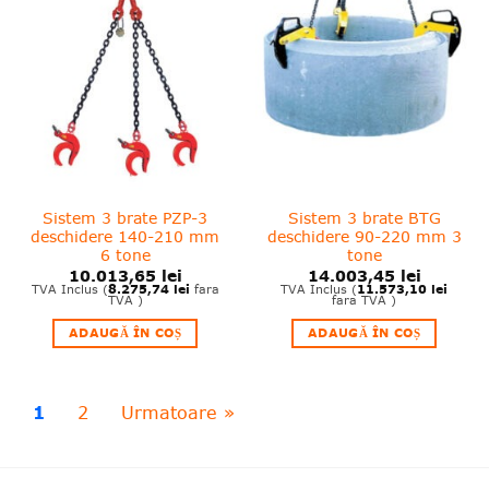
Adauga
Adauga
in
in
wishlist!
wishlist!
Sistem 3 brate PZP-3
Sistem 3 brate BTG
deschidere 140-210 mm
deschidere 90-220 mm 3
6 tone
tone
10.013,65
lei
14.003,45
lei
8.275,74
lei
11.573,10
lei
TVA Inclus (
fara
TVA Inclus (
TVA )
fara TVA )
ADAUGĂ ÎN COȘ
ADAUGĂ ÎN COȘ
1
2
Urmatoare »