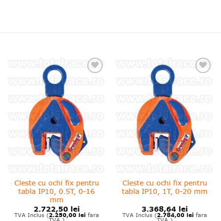
❤
❤
Adauga
Adauga
in
in
wishlist!
wishlist!
Cleste cu ochi fix pentru
Cleste cu ochi fix pentru
tabla IP10, 0.5T, 0-16
tabla IP10, 1T, 0-20 mm
mm
2.722,50
lei
3.368,64
lei
2.250,00
lei
2.784,00
lei
TVA Inclus (
fara
TVA Inclus (
fara
TVA )
TVA )