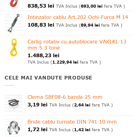
838,53
lei
693,00
lei
TVA Inclus (
fara TVA )
Intinzator cablu Art.202 Ochi-Furca M 14
108,83
lei
89,94
lei
TVA Inclus (
fara TVA )
Carlig rotativ cu autoblocare VAKLKL 13
mm 5.3 tone
1.488,23
lei
1.229,94
lei
TVA Inclus (
fara TVA )
CELE MAI VANDUTE PRODUSE
Clema SBF08-6 banda 25 mm
3,19
lei
2,64
lei
TVA Inclus (
fara TVA )
Bride cablu turnate DIN 741 10 mm
1,72
lei
1,42
lei
TVA Inclus (
fara TVA )