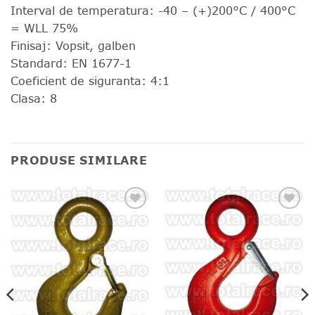
Interval de temperatura: -40 – (+)200°C / 400°C
= WLL 75%
Finisaj: Vopsit, galben
Standard: EN 1677-1
Coeficient de siguranta: 4:1
Clasa: 8
PRODUSE SIMILARE
❤
❤
Adauga
Adauga
in
in
wishlist!
wishlist!