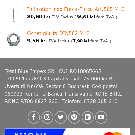
Intinzator inox Furca-Furca Art.505 M10
80,60
lei
66,61
lei
TVA Inclus (
fara TVA )
Ochet piulita DIN582 M12
9,56
lei
7,90
lei
TVA Inclus (
fara TVA )
Total Blue Impex
SRL CUI RO18065665
J2005017776403 Capital social: 75.000 lei Bd.
Uverturii Nr.69A Sector 6 Bucuresti Cod postal
060933 Romania Banca Transilvania RO45 BTRL
RONC RT06 6827 8601 Telefon: 0728 305 610