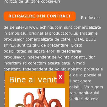
Politica de utilizare cookie-uri
RETRAGERE DIN CONTRACT
Produsele
de pe site-ul www.echingi.com sunt comercializate
in ambalajul original al producatorului. Imaginile
produselor comercializate de catre TOTAL BLUE
IMPEX sunt cu titlu de prezentare. Exista
posibilitatea sa apara erori in descrierile
produselor, independent de vointa noastra, dar
incercam sa corectam aceste date in mod
constant. Independent de vointa noastra produsele
livrate pot prezenta abateri minore de la pozele si
descrierile prezentate. Producatorii pot opera
modificari fara sa fim avizati in prealabil. Va rugam
sa retineti ca, in functie de calibrarea monitorului
dumneavoastra, culorile afisate pot diferi de cele
reale.