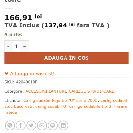
166,91
lei
TVA Inclus (
137,94
fara TVA )
lei
4 în stoc
Cantitate Carlig sudabil stivuitor KAKO 3 tone
Alternative:
ADAUGĂ ÎN COȘ
❤ Adauga in wishlist!
SKU:
42040010F
Categorii:
ACCESORII LANTURI
,
CARLIGE STIVUITOARE
Etichete:
Carlig sudabil Pejo tip "U" serie 700U
,
carlig sudabil
stoc Bucuresti
,
carlig sudabil U
,
carlige sudabile tip U
,
livrare
rapida