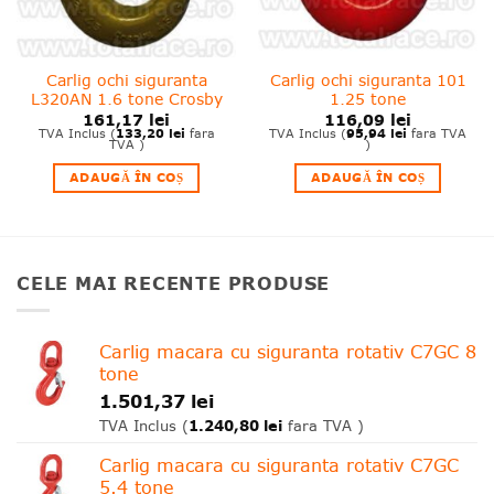
Carlig ochi siguranta
Carlig ochi siguranta 101
L320AN 1.6 tone Crosby
1.25 tone
161,17
lei
116,09
lei
133,20
lei
95,94
lei
TVA Inclus (
fara
TVA Inclus (
fara TVA
TVA )
)
ADAUGĂ ÎN COȘ
ADAUGĂ ÎN COȘ
CELE MAI RECENTE PRODUSE
Carlig macara cu siguranta rotativ C7GC 8
tone
1.501,37
lei
1.240,80
lei
TVA Inclus (
fara TVA )
Carlig macara cu siguranta rotativ C7GC
5.4 tone