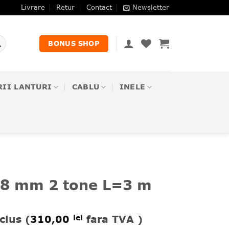
Livrare
Retur
Contact
Newsletter
BONUS SHOP
RII LANTURI
CABLU
INELE
 8 mm 2 tone L=3 m
clus (
310,00
fara TVA )
lei