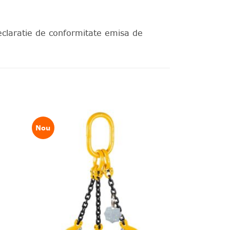
Declaratie de conformitate emisa de
Nou
❤
❤
dauga
Adauga
in
in
shlist!
wishlist!