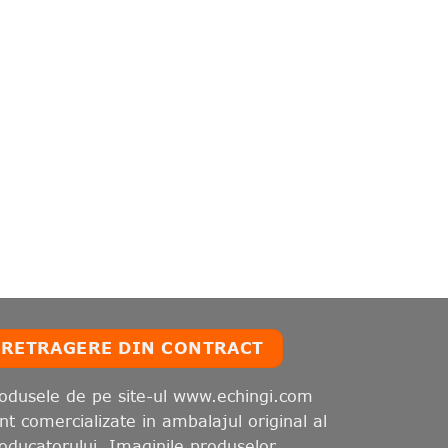
RETRAGERE DIN CONTRACT
odusele de pe site-ul www.echingi.com
nt comercializate in ambalajul original al
oducatorului. Imaginile produselor