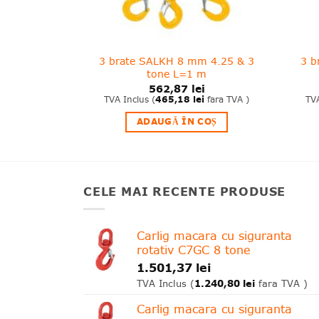
 6.7 & 4.75
3 brate SALKH 8 mm 4.25 & 3
3 b
m
tone L=1 m
i
562,87
lei
i
fara TVA )
TVA Inclus (
465,18
lei
fara TVA )
TVA
COȘ
ADAUGĂ ÎN COȘ
CELE MAI RECENTE PRODUSE
Carlig macara cu siguranta
rotativ C7GC 8 tone
1.501,37
lei
1.240,80
lei
TVA Inclus (
fara TVA )
Carlig macara cu siguranta