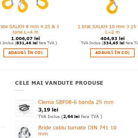
rate SALKH 8 mm 4.25 & 3
1 brat SALKH 10 mm 3.15 
tone L=4 m
L=2 m
1.006,07
lei
404,93
lei
 Inclus (
831,46
lei
fara TVA )
TVA Inclus (
334,65
lei
fara T
ADAUGĂ ÎN COȘ
ADAUGĂ ÎN COȘ
CELE MAI VANDUTE PRODUSE
Clema SBF08-6 banda 25 mm
3,19
lei
2,64
lei
TVA Inclus (
fara TVA )
Bride cablu turnate DIN 741 10
mm