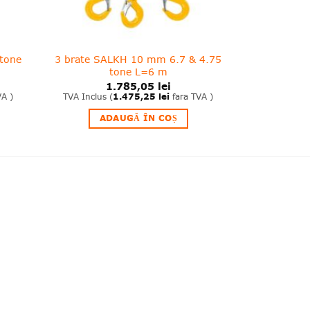
tone
3 brate SALKH 10 mm 6.7 & 4.75
tone L=6 m
1.785,05
lei
VA )
TVA Inclus (
1.475,25
lei
fara TVA )
ADAUGĂ ÎN COȘ