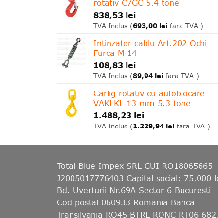
rotativ C7GC 5.4 tone
838,53
lei
693,00
lei
TVA Inclus (
fara TVA )
Intinzator cablu Art.202 Ochi-
Furca M 14
108,83
lei
89,94
lei
TVA Inclus (
fara TVA )
Carlig rotativ cu autoblocare
VAKLKL 13 mm 5.3 tone
1.488,23
lei
1.229,94
lei
TVA Inclus (
fara TVA )
Total Blue Impex
SRL CUI RO18065665
J2005017776403 Capital social: 75.000 l
Bd. Uverturii Nr.69A Sector 6 Bucuresti
Cod postal 060933 Romania Banca
Transilvania RO45 BTRL RONC RT06 682