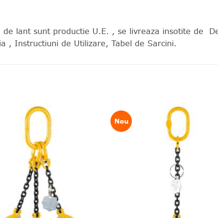
e de lant sunt productie U.E. , se livreaza insotite de 
 , Instructiuni de Utilizare, Tabel de Sarcini.
Nou
❤
Adauga
A
in
wishlist!
wi