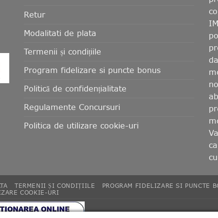
co
Retur
IM
Modalitati de plata
po
pr
Termenii și condițiile
da
Program fidelizare si puncte bonus
mo
no
Politică de confidențialitate
ab
Regulamente Concursuri
pr
mo
Politica de utilizare cookie-uri
Va
ca
cu
ATA
TERMENII ȘI CONDIȚIILE
PROGRAM FIDELIZARE SI PUNCTE 
IZARE COOKIE-URI