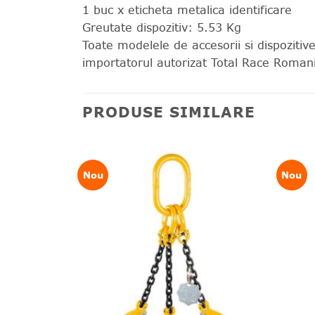
1 buc x eticheta metalica identificare
Greutate dispozitiv: 5.53 Kg
Toate modelele de accesorii si dispozitiv
importatorul autorizat Total Race Romania
PRODUSE SIMILARE
Nou
Nou
❤
❤
Adauga
Adauga
in
in
wishlist!
wishlist!