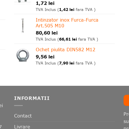
1,72
lei
1,42
lei
TVA Inclus (
fara TVA )
Intinzator inox Furca-Furca
Art.505 M10
80,60
lei
66,61
lei
TVA Inclus (
fara TVA )
Ochet piulita DIN582 M12
9,56
lei
7,90
lei
TVA Inclus (
fara TVA )
INFORMATII
ei
Pr
Contact
su
Livrare
7
pr