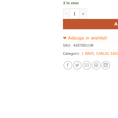
wishlist!
2 în stoc
Cantitate 1 brat SALKH 8
Alternative:
A
❤ Adauga in wishlist!
SKU:
42070011W
Categorii:
1 BRAT
,
CARLIG SIG