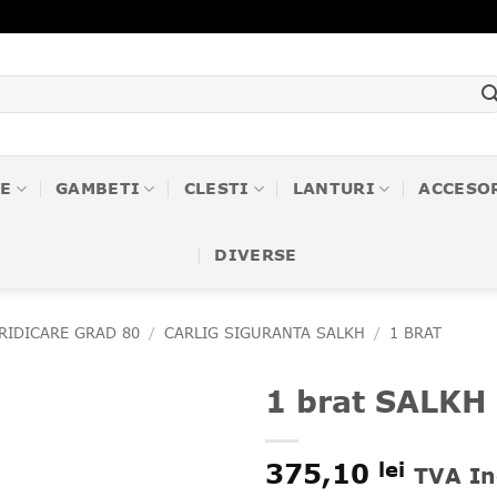
E
GAMBETI
CLESTI
LANTURI
ACCESO
DIVERSE
 RIDICARE GRAD 80
/
CARLIG SIGURANTA SALKH
/
1 BRAT
1 brat SALKH
❤
375,10
lei
Adauga
TVA In
in