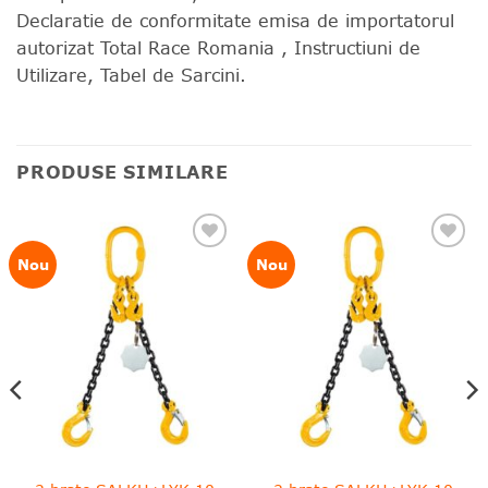
Declaratie de conformitate emisa de importatorul
autorizat Total Race Romania , Instructiuni de
Utilizare, Tabel de Sarcini.
PRODUSE SIMILARE
❤
❤
Nou
Nou
Adauga
Adauga
in
in
wishlist!
wishlist!