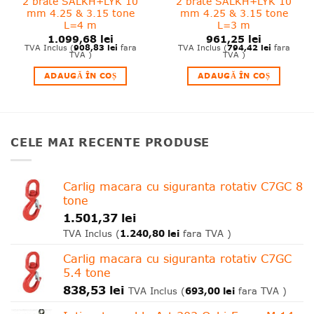
2 brate SALKH+LYK 10
2 brate SALKH+LYK 10
mm 4.25 & 3.15 tone
mm 4.25 & 3.15 tone
L=4 m
L=3 m
1.099,68
lei
961,25
lei
908,83
lei
794,42
lei
TVA Inclus (
fara
TVA Inclus (
fara
TVA )
TVA )
ADAUGĂ ÎN COȘ
ADAUGĂ ÎN COȘ
CELE MAI RECENTE PRODUSE
Carlig macara cu siguranta rotativ C7GC 8
tone
1.501,37
lei
1.240,80
lei
TVA Inclus (
fara TVA )
Carlig macara cu siguranta rotativ C7GC
5.4 tone
838,53
lei
693,00
lei
TVA Inclus (
fara TVA )