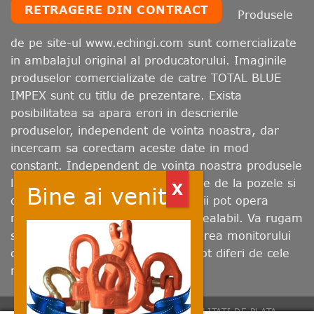
RETRAGERE DIN CONTRACT
Produsele
de pe site-ul www.echingi.com sunt comercializate
in ambalajul original al producatorului. Imaginile
produselor comercializate de catre TOTAL BLUE
IMPEX sunt cu titlu de prezentare. Exista
posibilitatea sa apara erori in descrierile
produselor, independent de vointa noastra, dar
incercam sa corectam aceste date in mod
constant. Independent de vointa noastra produsele
livrate pot prezenta abateri minore de la pozele si
descrierile prezentate. Producatorii pot opera
modificari fara sa fim avizati in prealabil. Va rugam
sa retineti ca, in functie de calibrarea monitorului
dumneavoastra, culorile afisate pot diferi de cele
reale.
CONTACT
LIVRARE
RETUR
MODALITATI DE PLATA