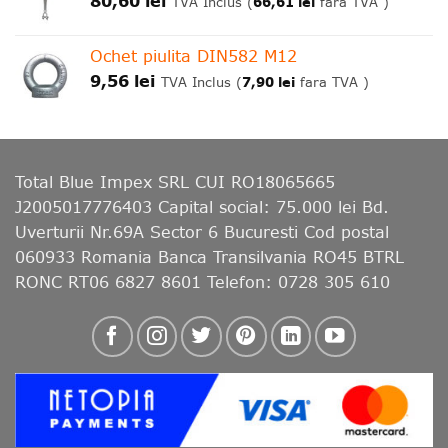
80,60
lei
66,61
lei
TVA Inclus (
fara TVA )
Ochet piulita DIN582 M12
9,56
lei
7,90
lei
TVA Inclus (
fara TVA )
Total Blue Impex
SRL CUI RO18065665
J2005017776403 Capital social: 75.000 lei Bd.
Uverturii Nr.69A Sector 6 Bucuresti Cod postal
060933 Romania Banca Transilvania RO45 BTRL
RONC RT06 6827 8601 Telefon: 0728 305 610