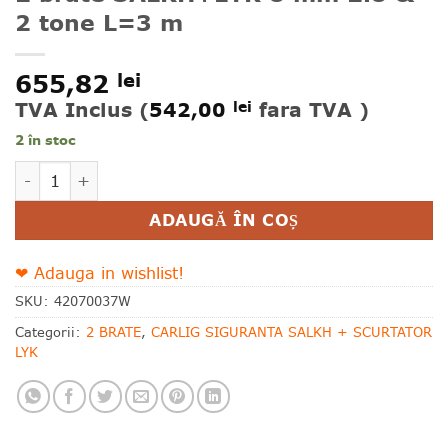
2 tone L=3 m
655,82
lei
TVA Inclus (
542,00
fara TVA )
lei
2 în stoc
Cantitate 2 brate SALKH+LYK 8 mm 2.8 & 2 tone L=3 
Alternative:
ADAUGĂ ÎN COȘ
❤ Adauga in wishlist!
SKU:
42070037W
Categorii:
2 BRATE
,
CARLIG SIGURANTA SALKH + SCURTATOR
LYK