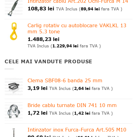
Intinzator cablu Art.202 Ochi-Furca M 14
108,83
lei
89,94
lei
TVA Inclus (
fara TVA )
Carlig rotativ cu autoblocare VAKLKL 13
mm 5.3 tone
1.488,23
lei
1.229,94
lei
TVA Inclus (
fara TVA )
CELE MAI VANDUTE PRODUSE
Clema SBF08-6 banda 25 mm
3,19
lei
2,64
lei
TVA Inclus (
fara TVA )
Bride cablu turnate DIN 741 10 mm
1,72
lei
1,42
lei
TVA Inclus (
fara TVA )
Intinzator inox Furca-Furca Art.505 M10