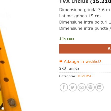
TVA Inclus (
15.21
wishlist!
Dimensiune grinda 3,6 m
Latime grinda 15 cm
Dimensiune intre bolturi 
Dimensiune intre puncte 
1 în stoc
Alternative:
A
❤ Adauga in wishlist!
SKU:
grinda
Categorie:
DIVERSE