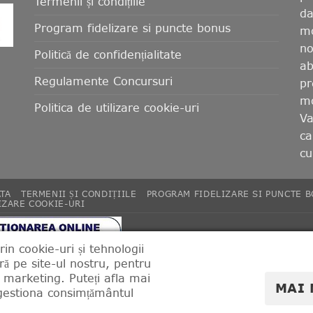
Termenii și condițiile
da
Program fidelizare si puncte bonus
mo
no
Politică de confidențialitate
ab
Regulamente Concursuri
pr
mo
Politica de utilizare cookie-uri
Va
ca
cu
ATA
TERMENII ȘI CONDIȚIILE
PROGRAM FIDELIZARE SI PUNCTE 
IZARE COOKIE-URI
rin cookie-uri și tehnologii
ă pe site-ul nostru, pentru
de marketing. Puteți afla mai
ned & Powered by Web Synapse.
MAI 
i gestiona consimțământul