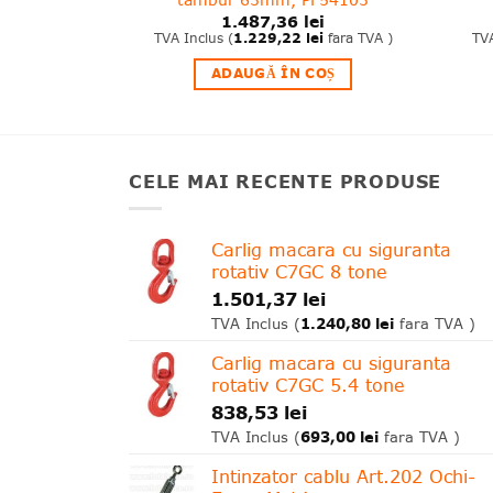
tambur 63mm, PF54103
lei
1.487,36
lei
lei
fara TVA )
TVA Inclus (
1.229,22
lei
fara TVA )
TVA
MULT
ADAUGĂ ÎN COȘ
CELE MAI RECENTE PRODUSE
Carlig macara cu siguranta
rotativ C7GC 8 tone
1.501,37
lei
1.240,80
lei
TVA Inclus (
fara TVA )
Carlig macara cu siguranta
rotativ C7GC 5.4 tone
838,53
lei
693,00
lei
TVA Inclus (
fara TVA )
Intinzator cablu Art.202 Ochi-