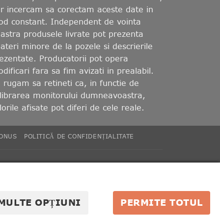
r incercam sa corectam aceste date in
d constant. Independent de vointa
astra produsele livrate pot prezenta
ateri minore de la pozele si descrierile
ezentate. Producatorii pot opera
dificari fara sa fim avizati in prealabil.
 rugam sa retineti ca, in functie de
librarea monitorului dumneavoastra,
lorile afisate pot diferi de cele reale.
BONUS
POLITICĂ DE CONFIDENȚIALITATE
MULTE OPȚIUNI
PERMITE TOTUL