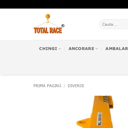
Skip
to
content
Caută
după:
CHINGI
ANCORARE
AMBALAR
PRIMA PAGINĂ
/
DIVERSE