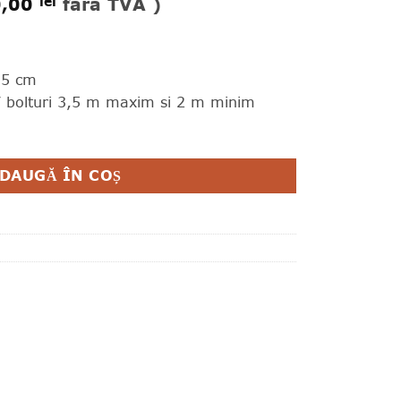
0,00
fara TVA )
lei
15 cm
/ bolturi 3,5 m maxim si 2 m minim
DAUGĂ ÎN COȘ