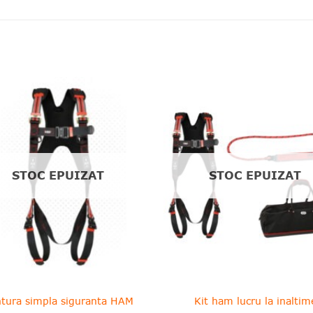
❤
Adauga
A
in
wishlist!
wi
STOC EPUIZAT
STOC EPUIZAT
tura simpla siguranta HAM
Kit ham lucru la inaltim