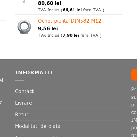
80,60
lei
66,61
lei
TVA Inclus (
fara TVA )
Ochet piulita DIN582 M12
9,56
lei
7,90
lei
TVA Inclus (
fara TVA )
INFORMATII
ei
Pr
Contact
su
Livrare
7
pr
co
Retur
IM
Modalitati de plata
po
pr