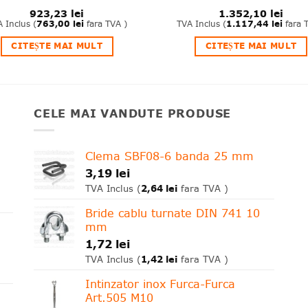
923,23
lei
1.352,10
lei
 Inclus (
763,00
lei
fara TVA )
TVA Inclus (
1.117,44
lei
fara 
CITEȘTE MAI MULT
CITEȘTE MAI MULT
CELE MAI VANDUTE PRODUSE
Clema SBF08-6 banda 25 mm
3,19
lei
2,64
lei
TVA Inclus (
fara TVA )
Bride cablu turnate DIN 741 10
mm
1,72
lei
1,42
lei
TVA Inclus (
fara TVA )
Intinzator inox Furca-Furca
Art.505 M10