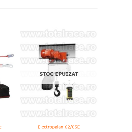
❤
❤
dauga
Adauga
in
in
shlist!
wishlist!
STOC EPUIZAT
e
Electropalan 62/05E