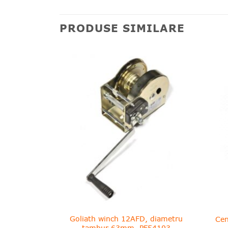
PRODUSE SIMILARE
❤
❤
Adauga
Adauga
in
in
wishlist!
wishlist!
ZAT
 cu acoperis
Goliath winch 12AFD, diametru
Cen