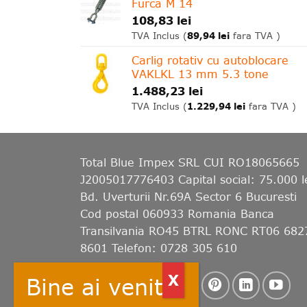
Furca M 14
108,83
lei
89,94
lei
TVA Inclus (
fara TVA )
Carlig rotativ cu autoblocare
VAKLKL 13 mm 5.3 tone
1.488,23
lei
1.229,94
lei
TVA Inclus (
fara TVA )
Total Blue Impex
SRL CUI RO18065665
J2005017776403 Capital social: 75.000 l
Bd. Uverturii Nr.69A Sector 6 Bucuresti
Cod postal 060933 Romania Banca
Transilvania RO45 BTRL RONC RT06 682
8601 Telefon: 0728 305 610