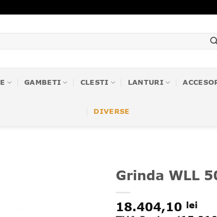
E
GAMBETI
CLESTI
LANTURI
ACCESO
DIVERSE
Grinda WLL 5
❤
18.404,10
lei
Adauga
in