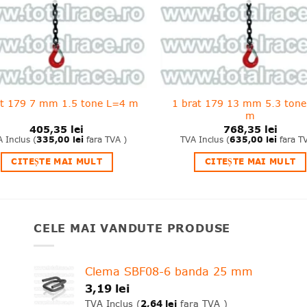
1 brat 179 13 mm 5.3 ton
at 179 7 mm 1.5 tone L=4 m
m
405,35
lei
768,35
lei
 Inclus (
335,00
lei
fara TVA )
TVA Inclus (
635,00
lei
fara T
CITEȘTE MAI MULT
CITEȘTE MAI MULT
CELE MAI VANDUTE PRODUSE
Clema SBF08-6 banda 25 mm
3,19
lei
2,64
lei
TVA Inclus (
fara TVA )