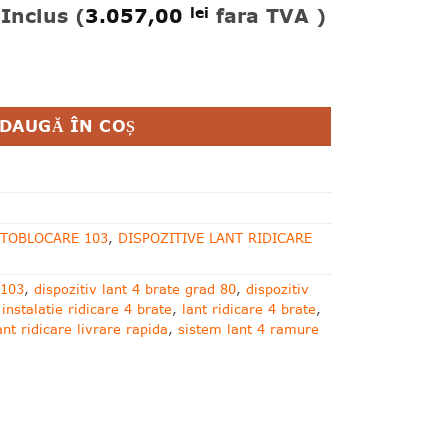
Inclus (
3.057,00
fara TVA )
lei
mm 6.7 & 4.75 tone L=3 m
DAUGĂ ÎN COȘ
UTOBLOCARE 103
,
DISPOZITIVE LANT RIDICARE
 103
,
dispozitiv lant 4 brate grad 80
,
dispozitiv
,
instalatie ridicare 4 brate
,
lant ridicare 4 brate
,
ant ridicare livrare rapida
,
sistem lant 4 ramure