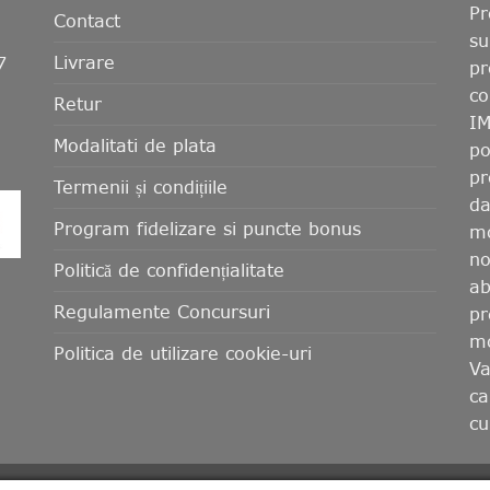
Pr
Contact
su
Livrare
7
pr
co
Retur
IM
Modalitati de plata
po
pr
Termenii și condițiile
da
Program fidelizare si puncte bonus
mo
no
Politică de confidențialitate
ab
Regulamente Concursuri
pr
mo
Politica de utilizare cookie-uri
Va
ca
cu
ATA
TERMENII ȘI CONDIȚIILE
PROGRAM FIDELIZARE SI PUNCTE 