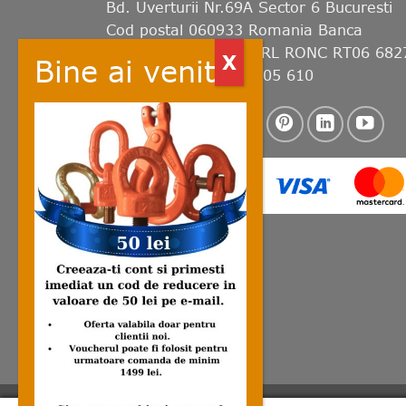
Bd. Uverturii Nr.69A Sector 6 Bucuresti
Cod postal 060933 Romania Banca
Transilvania RO45 BTRL RONC RT06 682
8601 Telefon: 0728 305 610
CONTACT
LIVRARE
RETUR
MODALITATI DE PL