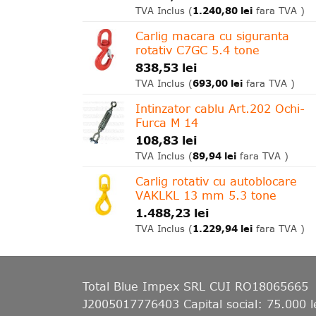
1.240,80
lei
TVA Inclus (
fara TVA )
Carlig macara cu siguranta
rotativ C7GC 5.4 tone
838,53
lei
693,00
lei
TVA Inclus (
fara TVA )
Intinzator cablu Art.202 Ochi-
Furca M 14
108,83
lei
89,94
lei
TVA Inclus (
fara TVA )
Carlig rotativ cu autoblocare
VAKLKL 13 mm 5.3 tone
1.488,23
lei
1.229,94
lei
TVA Inclus (
fara TVA )
Total Blue Impex
SRL CUI RO18065665
J2005017776403 Capital social: 75.000 l