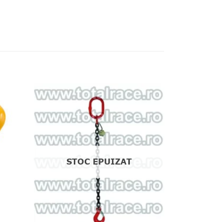
❤
❤
dauga
Adauga
in
in
shlist!
wishlist!
STOC EPUIZAT