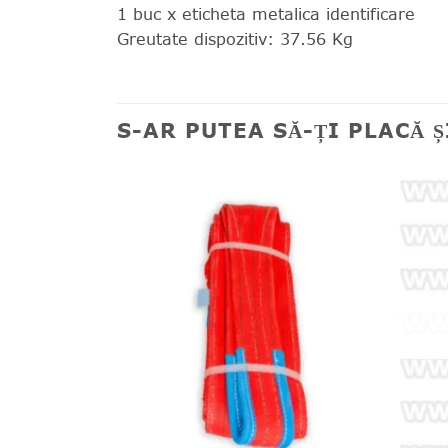
1 buc x eticheta metalica identificare
Greutate dispozitiv: 37.56 Kg
S-AR PUTEA SĂ-ȚI PLACĂ 
❤
❤
Adauga
Adauga
in
in
wishlist!
wishlist!
ZAT