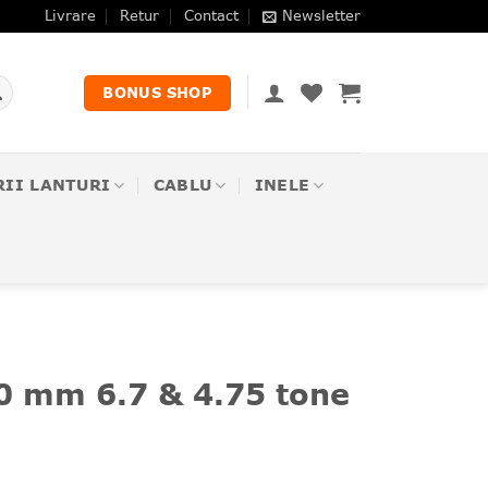
Livrare
Retur
Contact
Newsletter
BONUS SHOP
RII LANTURI
CABLU
INELE
0 mm 6.7 & 4.75 tone