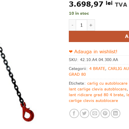
3.698,97
lei
wishlist!
TVA 
10 în stoc
Cantitate 4 brate 103 10 
Alternative:
A
❤ Adauga in wishlist!
SKU:
42.10.A4.04.300.AA
Categorii:
4 BRATE
,
CARLIG A
GRAD 80
Etichete:
carlig cu autoblocare
lant carlige clevis autoblocare
lant ridicare grad 80 4 brate
,
l
carlige clevis autoblocare