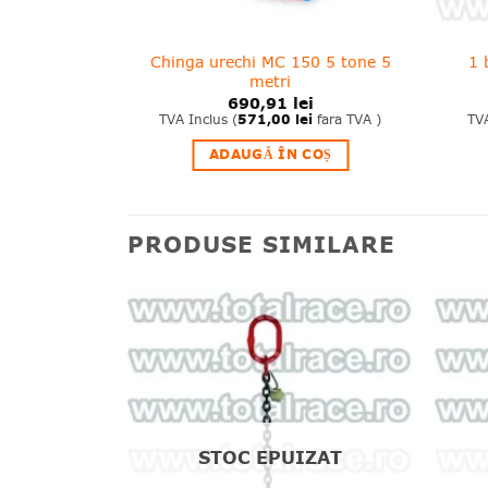
anta L322AN
Chinga urechi MC 150 5 tone 5
1 
sby
metri
i
690,91
lei
i
fara TVA )
TVA Inclus (
571,00
lei
fara TVA )
TVA
MULT
ADAUGĂ ÎN COȘ
PRODUSE SIMILARE
❤
❤
Adauga
Adauga
in
in
wishlist!
wishlist!
ZAT
STOC EPUIZAT