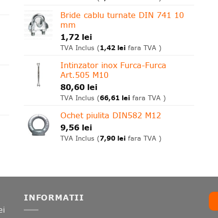
Bride cablu turnate DIN 741 10
mm
1,72
lei
1,42
lei
TVA Inclus (
fara TVA )
Intinzator inox Furca-Furca
Art.505 M10
80,60
lei
66,61
lei
TVA Inclus (
fara TVA )
Ochet piulita DIN582 M12
9,56
lei
7,90
lei
TVA Inclus (
fara TVA )
INFORMATII
ei