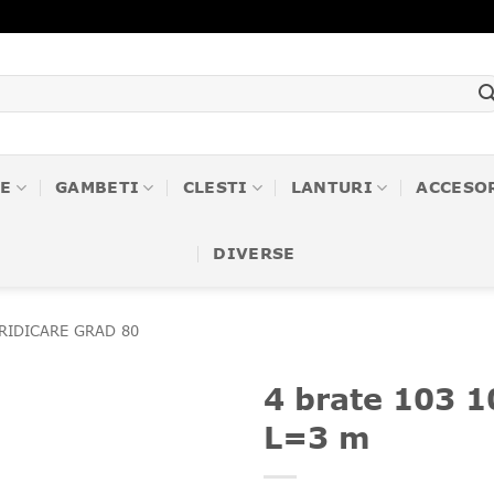
E
GAMBETI
CLESTI
LANTURI
ACCESO
DIVERSE
 RIDICARE GRAD 80
4 brate 103 1
L=3 m
❤
Adauga
in