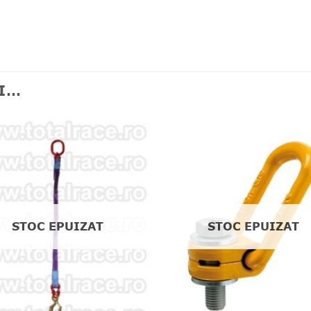
ȘI…
❤
Adauga
A
in
wishlist!
wi
STOC EPUIZAT
STOC EPUIZAT