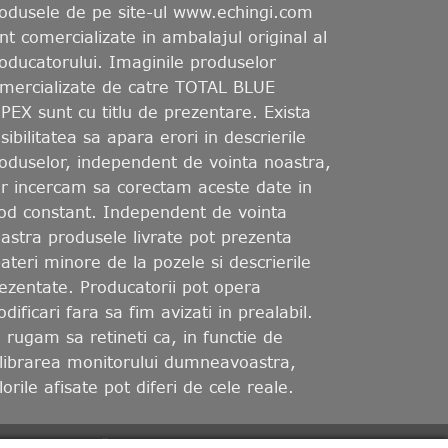
odusele de pe site-ul www.echingi.com
nt comercializate in ambalajul original al
oducatorului. Imaginile produselor
mercializate de catre TOTAL BLUE
PEX sunt cu titlu de prezentare. Exista
sibilitatea sa apara erori in descrierile
oduselor, independent de vointa noastra,
r incercam sa corectam aceste date in
d constant. Independent de vointa
astra produsele livrate pot prezenta
ateri minore de la pozele si descrierile
ezentate. Producatorii pot opera
dificari fara sa fim avizati in prealabil.
 rugam sa retineti ca, in functie de
librarea monitorului dumneavoastra,
lorile afisate pot diferi de cele reale.
BONUS
POLITICĂ DE CONFIDENȚIALITATE