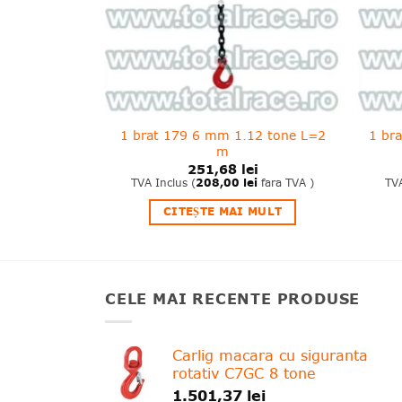
15 tone L=2
1 brat 179 6 mm 1.12 tone L=2
1 br
m
i
251,68
lei
i
fara TVA )
TVA Inclus (
208,00
lei
fara TVA )
TVA
MULT
CITEȘTE MAI MULT
CELE MAI RECENTE PRODUSE
Carlig macara cu siguranta
rotativ C7GC 8 tone
1.501,37
lei