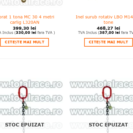
brat 1 tona MC 30 4 metri
Inel surub rotativ LBO M14
carlig L320AN
tone
399,30
lei
468,27
lei
 Inclus (
330,00
lei
fara TVA )
TVA Inclus (
387,00
lei
fara T
CITEȘTE MAI MULT
CITEȘTE MAI MULT
❤
Adauga
A
in
wishlist!
wi
STOC EPUIZAT
STOC EPUIZAT