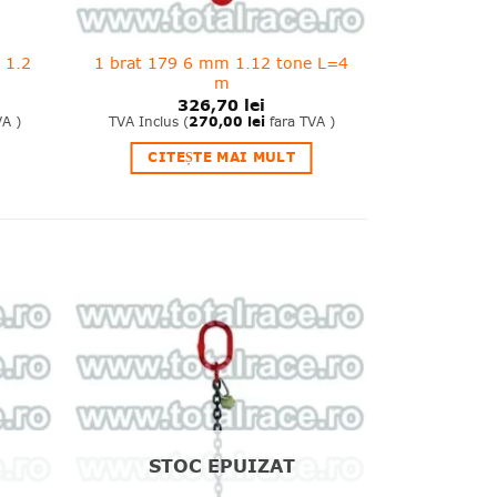
 1.2
1 brat 179 6 mm 1.12 tone L=4
m
326,70
lei
VA )
TVA Inclus (
270,00
lei
fara TVA )
CITEȘTE MAI MULT
❤
❤
dauga
Adauga
in
in
shlist!
wishlist!
STOC EPUIZAT