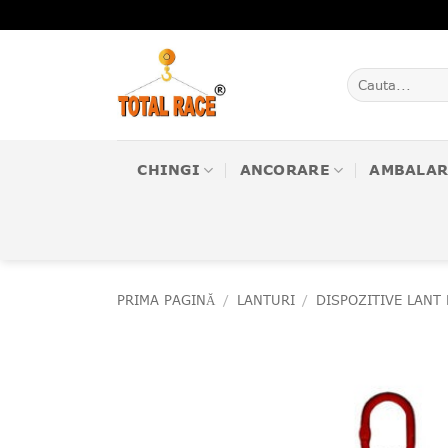
Skip
to
content
Caută
după:
CHINGI
ANCORARE
AMBALAR
PRIMA PAGINĂ
/
LANTURI
/
DISPOZITIVE LANT